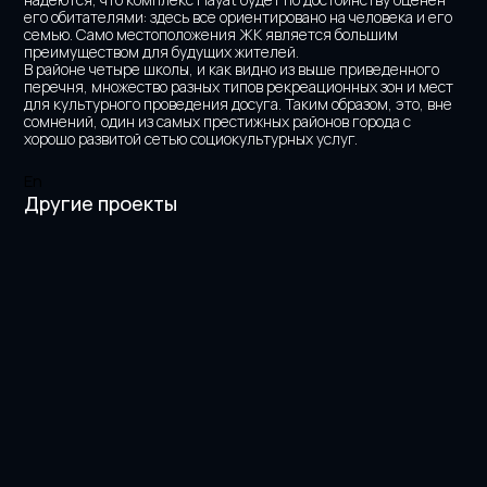
его обитателями: здесь все ориентировано на человека и его 
семью. Само местоположения ЖК является большим 
преимуществом для будущих жителей.
В районе четыре школы, и как видно из выше приведенного 
перечня, множество разных типов рекреационных зон и мест 
для культурного проведения досуга. Таким образом, это, вне 
сомнений, один из самых престижных районов города с 
хорошо развитой сетью социокультурных услуг.
En
Другие проекты
Sat Tower
Esil Riverside
Dostyk 300
President's Park
Nexpo Global
Bank's Headquarters
Dostyk Business Center 
Ray Residence
Главная
О нас