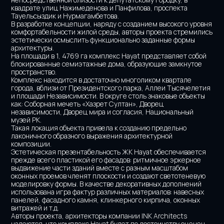
квадрате улиц Нажимеденова и Панфилова, проспекта 
Тауельсыздик и Нурмагамбетова.
В разработке концепции, наряду с созданием высокого уровня 
комфортабельности жилой среды, авторы проекта стремились 
эстетически осмыслить функционально заданные формы 
архитектуры. 
На площади в 1, 4769 га комплекс Hayat представляет собой 
блокированные семиэтажные дома, образующие замкнутое 
пространство.
Комплекс находится в достаточно многоликом квартале 
города, вблизи от Президентского парка, Аллеи Тысячелетия 
и площади Независимости. В округе столь знаковые объекты 
как: Соборная мечеть «Хазрет Султан», Дворец 
независимости, Дворец мира и согласия, Национальный 
музей РК.
Такая локация объекта привела к созданию предельно 
лаконичного образного выражения архитектурной 
композиции.  
Эстетическая презентабельность ЖК Hayat обеспечивается 
прежде всего пластикой его фасадов: ритмичное эркерное 
выдвижение части зданий вместе с разным масштабом 
оконных проемов членят плоскости и создают светотеневую 
моделировку формы. В качестве декоративных дополнений 
использована игра фактур различных материалов: навесных 
панелей, фасадного камня, клинкерного кирпича, оконных 
витражей и т.д.
Авторы проекта, архитекторы компании INK Architects 
надеются, что комплекс Hayat будет по достоинству оценен 