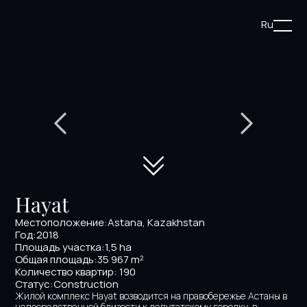
Ru
Hayat
Местоположение:
Astana, Kazakhstan
Год:
2018
Площадь участка:
1,5 hа
Общая площадь:
35 967 m²
Количество квартир: 190
Статус:
Construction
Жилой комплекс Hayat возводится на правобережье Астаны в 
непосредственной близости к депутатскому городку, в 