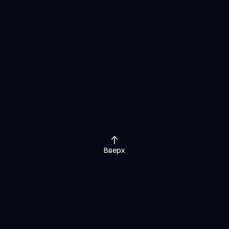
Bank's Headquarters
Green Mall
Sat Tower
Jimmy
Вверх