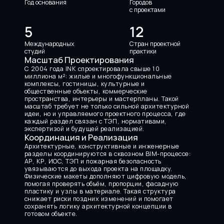
Год основания
Городов
с проектами
5
12
Международных
Стран проектной
студий
практики
Масштаб Проектирования
С 2004 года INK спроектировала свыше 10 
миллиона м²: жилые и многофункциональные 
комплексы, гостиницы, культурные и 
общественные объекты, коммерческие 
пространства, интерьеры и мастерпланы. Такой 
масштаб требует не только сильной архитектурной 
идеи, но и управляемого проектного процесса, где 
каждый раздел связан с ТЭП, нормативами, 
экспертизой и будущей реализацией.
Координация и Реализация
Архитектурные, конструктивные и инженерные 
разделы координируются в сквозном BIM-процессе: 
АР, КР, ИОС, ТЭП и пожарная безопасность 
увязываются до выхода проекта на площадку. 
Физические макеты дополняют цифровую модель, 
помогая проверять объём, пропорции, фасадную 
пластику и узлы в материале. Такая структура 
снижает риски поздних изменений и помогает 
сохранять логику архитектурной концепции в 
готовом объекте.