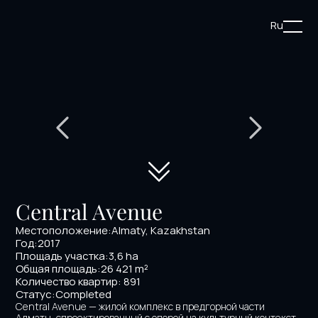
Ru
Central Avenue
Местоположение:
Almaty, Kazakhstan
Год:
2017
Площадь участка:
3,6 hа
Общая площадь:
26 421 m²
Количество квартир: 891 
Статус:
Completed
Central Avenue — жилой комплекс в предгорной части 
Алматы, спроектированный с опорой на культурный контекст 