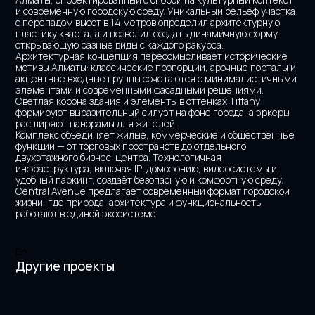
и современную городскую среду. Уникальный рельеф участка 
с перепадом высот в 14 метров определил архитектурную 
пластику квартала и позволил создать динамичную форму, 
открывающую разные виды с каждого ракурса.
Архитектурная концепция переосмысливает исторические 
мотивы Алматы: классические пропорции, арочные порталы и 
акцентные входные группы сочетаются с минималистичными 
элементами и современными фасадными решениями. 
Светлая корона здания и элементы в оттенках Tiffany 
формируют выразительный силуэт на фоне города, а эркеры 
расширяют панорамы для жителей.
Комплекс объединяет жилые, коммерческие и общественные 
функции — от торговых пространств до отдельного 
двухэтажного бизнес-центра. Технологичная 
инфраструктура, включая IP-домофонию, видеосистемы и 
удобный паркинг, создаёт безопасную и комфортную среду. 
Central Avenue предлагает современный формат городской 
жизни, где природа, архитектура и функциональность 
работают в единой экосистеме.
En
Другие проекты