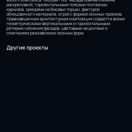
раскреповкой, горизонтальными поясами поэтажных 
карнизов, эркерами на боковых торцах, фактурой 
облицовочного материала, игрой с формой оконных проемов. 
Уравновешенная архитектурная композиция создается всеми 
геометрическими вертикальными и горизонтальными 
ритмами членения фасадов, цветовыми акцентами и 
сочетанием разновеликих оконных форм.
En
Другие проекты
Sat Tower
Esil Riverside
Dostyk 300
President's Park
Nexpo Global
Bank's Headquarters
Dostyk Business Center 
Ray Residence
Главная
О нас
Проекты
Новости
Подход
Контакты