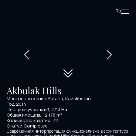
Ru
Akbulak Hills
Местоположение:
Astana, Kazakhstan
Год:
2014
Площадь участка:
0, 3713 Hа
Общая площадь:
12 178 m²
Количество квартир: 72
Статус:
Completed
Современная интерпретация функционализма в архитектуре 
жилого комплекса "Akbulak Hills". Фасады объема членены 