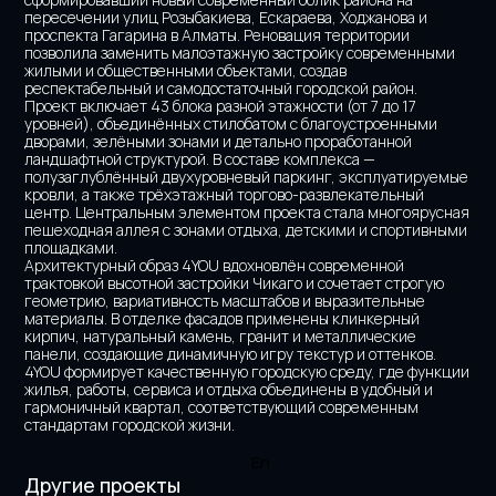
пересечении улиц Розыбакиева, Ескараева, Ходжанова и 
проспекта Гагарина в Алматы. Реновация территории 
позволила заменить малоэтажную застройку современными 
жилыми и общественными объектами, создав 
респектабельный и самодостаточный городской район.
Проект включает 43 блока разной этажности (от 7 до 17 
уровней), объединённых стилобатом с благоустроенными 
дворами, зелёными зонами и детально проработанной 
ландшафтной структурой. В составе комплекса — 
полузаглублённый двухуровневый паркинг, эксплуатируемые 
кровли, а также трёхэтажный торгово-развлекательный 
центр. Центральным элементом проекта стала многоярусная 
пешеходная аллея с зонами отдыха, детскими и спортивными 
площадками.
Архитектурный образ 4YOU вдохновлён современной 
трактовкой высотной застройки Чикаго и сочетает строгую 
геометрию, вариативность масштабов и выразительные 
материалы. В отделке фасадов применены клинкерный 
кирпич, натуральный камень, гранит и металлические 
панели, создающие динамичную игру текстур и оттенков.
4YOU формирует качественную городскую среду, где функции 
жилья, работы, сервиса и отдыха объединены в удобный и 
гармоничный квартал, соответствующий современным 
стандартам городской жизни.
En
Другие проекты