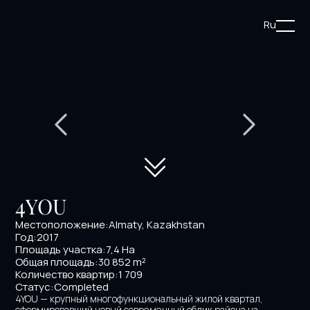
Ru
4YOU
Местоположение:
Almaty, Kazakhstan
Год:
2017
Площадь участка:
7,4 Hа
Общая площадь:
30 852 m²
Количество квартир:1 709
Статус:
Completed
4YOU — крупный многофункциональный жилой квартал, 
сформировавший новый современный облик района на 