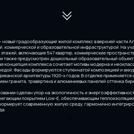
 — новый градообразующий жилой комплекс в верхней части А
, коммерческой и образовательной инфраструктурой. На уча
 этажей, включающие 547 квартир, коммерческие пространства
ии также предусмотрен дошкольный образовательный объект
я концепция комплекса сочетает мотивы модерна и неокласс
редой. Фасады формируются ступенчатой композицией и акку
риканской архитектуры 1920-х годов. В отделке применяется
ем гранита, травертина и алюминиевых панелей оттенка бирю
овании сделан упор на экологичность и энергоэффективност
регающим покрытием Low-E, обеспечивающим теплоизоляцию 
 формирует современную жилую среду, гармонично интегриро
да.
En