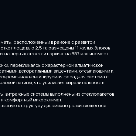
лматы, расположенный в районе с развитой 
стке площадью 2,5 га размещены 11 жилых блоков 
 на первых этажах и паркинг на 557 машиномест. 
.
ики, перекликаясь с характерной алматинской 
ратными декоративными акцентами, отсылающими к 
 современная вентилируемая фасадная система с 
зовой патины, что усиливает выразительность 
ь: витражные системы выполнены из стеклопакетов 
и комфортный микроклимат.
ванную в структуру динамично развивающегося 