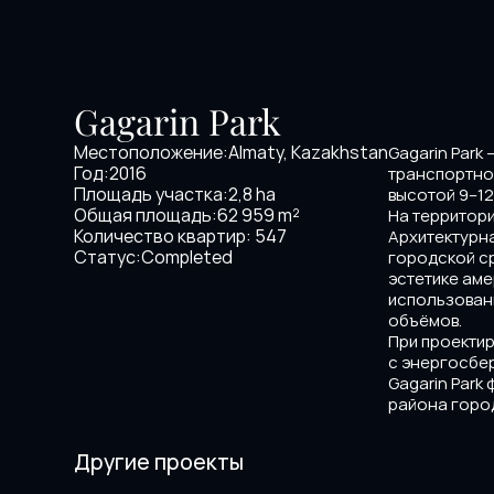
Gagarin Park
Местоположение:
Almaty, Kazakhstan
Gagarin Park
Год:
2016
транспортной
Площадь участка:
2,8 hа
высотой 9–12
Общая площадь:
62 959 m²
На территор
Количество квартир: 547
Архитектурна
Статус:
Completed
городской с
эстетике аме
использовани
объёмов.
При проектир
с энергосбе
Gagarin Park
района горо
Другие проекты