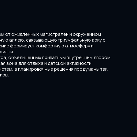
ом от оживлённых магистралей и окружённом 
ную аллею, связывающую триумфальную арку с 
жение формирует комфортную атмосферу и 
жизни.
са, объединённых приватным внутренним двором. 
я зона для отдыха и детской активности.
стем, а планировочные решения продуманы так, 
иры.
President's Park