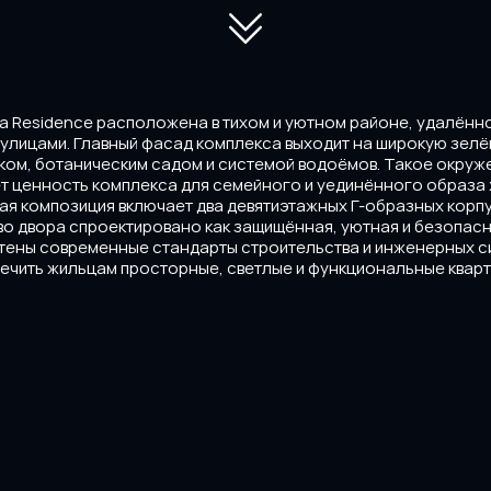
za Residence расположена в тихом и уютном районе, удалённ
улицами. Главный фасад комплекса выходит на широкую зелё
ком, ботаническим садом и системой водоёмов. Такое окру
т ценность комплекса для семейного и уединённого образа 
ая композиция включает два девятиэтажных Г-образных корпу
о двора спроектировано как защищённая, уютная и безопасна
чтены современные стандарты строительства и инженерных си
ечить жильцам просторные, светлые и функциональные кварт
verside
Dostyk 300