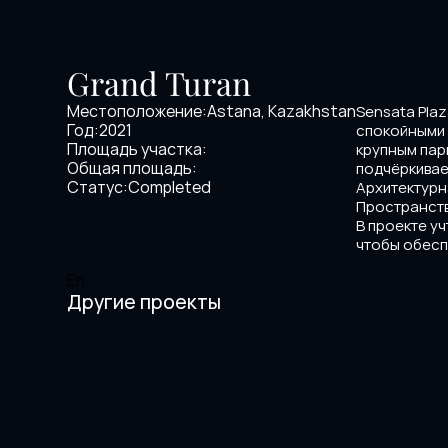
Grand Turan
Местоположение:
Astana, Kazakhstan
Sensata Pla
Год:
2021
спокойными 
Площадь участка:
крупным пар
Общая площадь:
подчёркивае
Статус:
Completed
Архитектурн
Пространств
В проекте у
чтобы обесп
En
Другие проекты
Sat Tower
Esil Ri