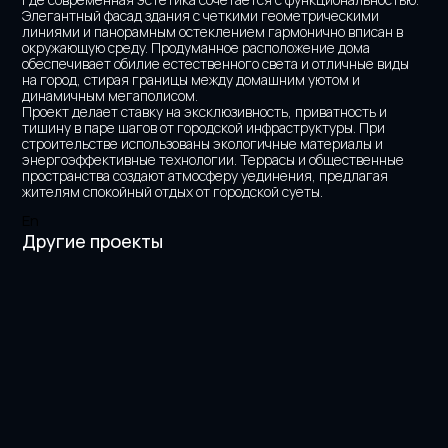
Элегантный фасад здания с четкими геометрическими 
линиями и панорамным остеклением гармонично вписан в 
окружающую среду. Продуманное расположение дома 
обеспечивает обилие естественного света и отличные виды 
на город, стирая границы между домашним уютом и 
динамичным мегаполисом.
Проект делает ставку на эксклюзивность, приватность и 
тишину в паре шагов от городской инфраструктуры. При 
строительстве использованы экологичные материалы и 
энергоэффективные технологии. Террасы и общественные 
пространства создают атмосферу уединения, предлагая 
жителям спокойный отдых от городской суеты.
En
Другие проекты
Sat Tower
Esil Riverside
Dostyk 300
President's Park
Nexpo Global
Bank's Headquarters
Dostyk Business Center 
Ray Residence