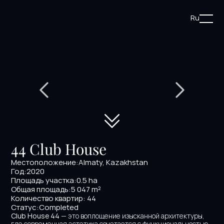
Ru
44 Club House
Местоположение:
Almaty, Kazakhstan
Год:
2020
Площадь участка:
0.5 ha
Общая площадь:
5 047 m²
Количество квартир: 44
Статус:
Completed
Club House 44
 — это воплощение изысканной архитектуры, 
где современная эстетика сочетается с функциональностью. 