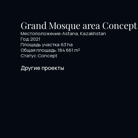
Grand Mosque area Concept
Местоположение:
Astana, Kazakhstan
Год:
2021
Площадь участка:
63 ha
Общая площадь:
184 661 m²
Статус:
Concept
NRG Yangi Baxt
Shymke
Другие проекты