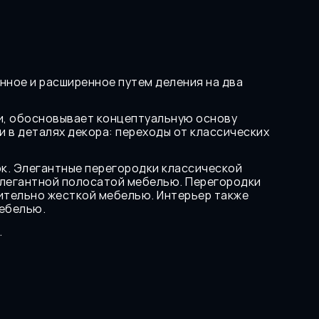
ное и расширенное путем деления на два 
ции, обосновывает концептуальную основу 
 в деталях декора: переходы от классических 
к. Элегантные перегородки классической 
элегантной полосатой мебелью. Перегородки 
ительно жесткой мебелью. Интерьер также 
мебелью.
.
Noodles Altyn-Alma