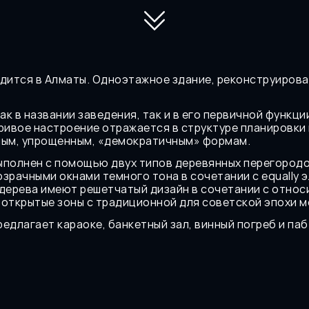
одится в Алматы. Одноэтажное здание, реконструирован
как в названии заведения, так и в его первичной функ
ривое настроение отражается в структуре планировки и
ным, упрощенным, «демократичным» формам.
ыполнен с помощью двух типов деревянных перегородо
озрачными окнами темного тона в сочетании с equally 
 дерева имеют решетчатый дизайн в сочетании с относ
 открытые зоны с традиционной для советской эпохи 
едлагает караоке, банкетный зал, винный погреб и паб
Nebo