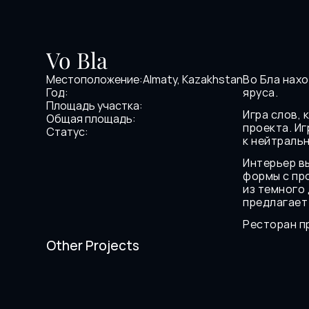
Vo Bla
Местоположение:
Almaty, Kazakhstan
Во Бла нах
Год:
яруса.
Площадь участка:
Игра слов, 
Общая площадь:
проекта. Иг
Статус:
к нейтраль
Интерьер в
формы с пр
из темного
предлагает
Ресторан пр
San Francisco
SVOY
Other Projects