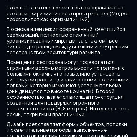
Разработка этого проекта была направлена на 
создание харизматичного пространства (Моджо 
переводится как харизматичный).
В основе идеи лежит современный, светящийся, 
сверкающий, полностью стеклянный 
урбанизированный мир, где "за стеклом" всё 
видно; где граница между внешним и внутренним 
пространством архитектуры размыта.
Помещения ресторана могут похвастаться 
огромными восемь метров высоты потолками с 
большими окнами, что позволило установить 
систему витражей с динамическими подвижными 
полками, которые изменяют уровень подъема 
(они движутся по высоте комнаты). Второй 
особенностью является висящая конструкция, 
созданная для поддержки огромного 
стеклянного листа (8x8 метров). Интерьер очень 
яркий, открытый и праздничный.
Дизайн представляет формы объектов, потолки 
и осветительные приборы, выполненные 
согласно авторским рисункам, принтам и ручной 