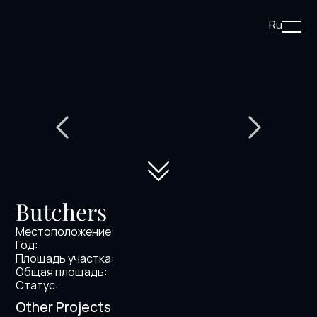
Ru
Butchers
Местоположение:
Год:
Площадь участка:
Общая площадь:
Статус:
Noodles Altyn-
San Francisco
SVOY
Other Projects
Nebo
Alma